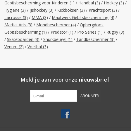
Gebitsbescherming voor Kinderen
(1)
/
Handbal
(3)
/
Hockey
(3)
/
Hygiëne
(3)
/
IJshockey
(3)
/
Kickboksen
(3)
/
Krachtsport
(3)
/
Merken
Lacrosse
(3)
/
MMA
(3)
/
Maatwerk Gebitsbescherming
(4)
/
Martial Arts
(3)
/
Mondbeschermer
(4)
/
Opbergdoos
Gebitsbescherming
(1)
/
Predator
(1)
/
Pro Series
(1)
/
Rugby
(3)
/
Skateboarden
(3)
/
Snurkbeugel
(1)
/
Tandbeschermer
(3)
/
Venum
(2)
/
Voetbal
(3)
Meld je aan voor onze nieuwsbrief:
ABONNEER