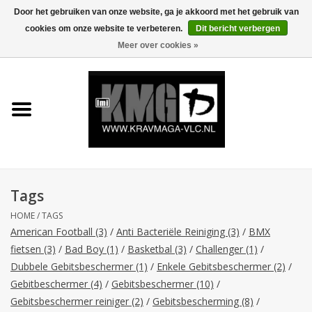
Door het gebruiken van onze website, ga je akkoord met het gebruik van
cookies om onze website te verbeteren.
Dit bericht verbergen
0 Artikelen - €0,00
Meer over cookies »
Home
Krav Maga Kleding
Protection
Trainingsmateriaal
Tags
HOME
/
TAGS
Accessoires
American Football
(3)
/
Anti Bacteriële Reiniging
(3)
/
BMX
fietsen
(3)
/
Bad Boy
(1)
/
Basketbal
(3)
/
Challenger
(1)
/
Kids Krav Maga
Dubbele Gebitsbeschermer
(1)
/
Enkele Gebitsbeschermer
(2)
/
Gebitbeschermer
(4)
/
Gebitsbeschermer
(10)
/
Gebitsbeschermer reiniger
(2)
/
Gebitsbescherming
(8)
/
Sale