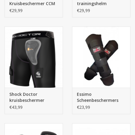
Kruisbeschermer CCM
trainingshelm
€29,99
€29,99
Shock Doctor
Essimo
kruisbeschermer
Scheenbeschermers
(vrouwen)
(katoen)
€43,99
€23,99