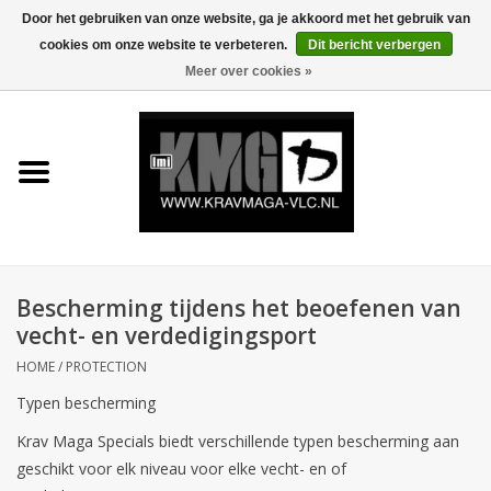
Door het gebruiken van onze website, ga je akkoord met het gebruik van
cookies om onze website te verbeteren.
Dit bericht verbergen
0 Artikelen - €0,00
Meer over cookies »
Home
Krav Maga Kleding
Protection
Trainingsmateriaal
Bescherming tijdens het beoefenen van
vecht- en verdedigingsport
Accessoires
HOME
/
PROTECTION
Typen bescherming
Kids Krav Maga
Krav Maga Specials biedt verschillende typen bescherming aan
geschikt voor elk niveau voor elke vecht- en of
Sale