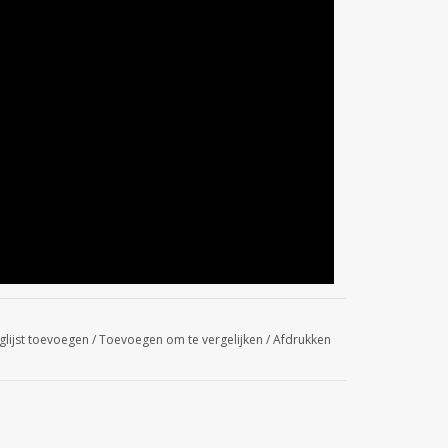
glijst toevoegen
/
Toevoegen om te vergelijken
/
Afdrukken
vrouwelijke atleet
bber laag.