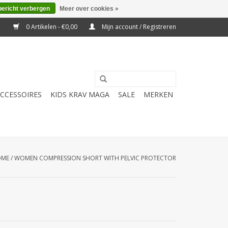
bericht verbergen
Meer over cookies »
0 Artikelen - €0,00
Mijn account / Registreren
CCESSOIRES
KIDS KRAV MAGA
SALE
MERKEN
OME
/
WOMEN COMPRESSION SHORT WITH PELVIC PROTECTOR