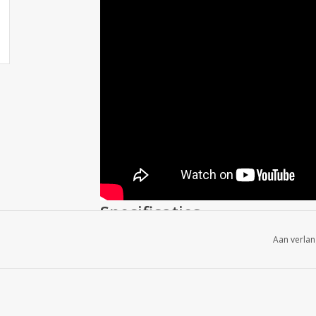
Specificaties
Geïntegreerde anti bacteriële technologie
Aan verlan
Optimale pasvorm en bescherming voor elke 
Cup voorzien van een comfortable schuimru
Beschermingsniveau