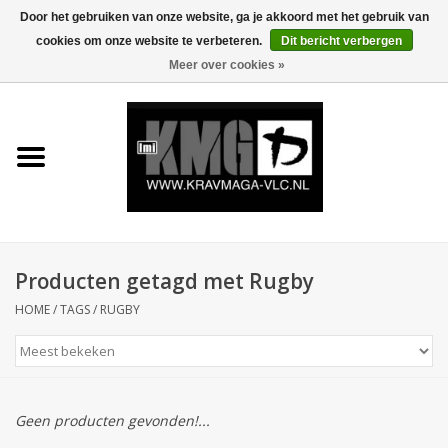
Door het gebruiken van onze website, ga je akkoord met het gebruik van
cookies om onze website te verbeteren.
Dit bericht verbergen
0 Artikelen - €0,00
Meer over cookies »
Home
Krav Maga Kleding
Protection
Trainingsmateriaal
Producten getagd met Rugby
HOME
/
TAGS
/
RUGBY
Accessoires
Kids Krav Maga
Geen producten gevonden!...
Sale