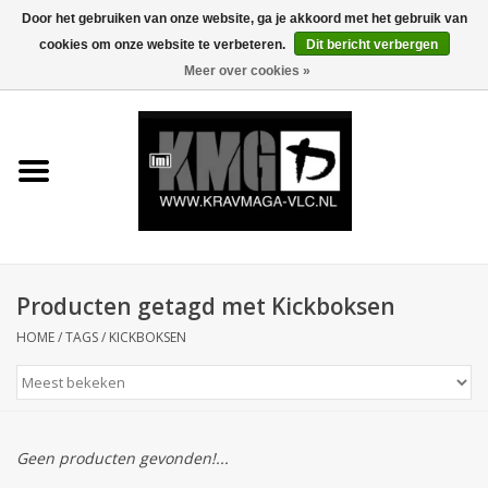
Door het gebruiken van onze website, ga je akkoord met het gebruik van
cookies om onze website te verbeteren.
Dit bericht verbergen
0 Artikelen - €0,00
Meer over cookies »
Home
Krav Maga Kleding
Protection
Trainingsmateriaal
Producten getagd met Kickboksen
HOME
/
TAGS
/
KICKBOKSEN
Accessoires
Kids Krav Maga
Geen producten gevonden!...
Sale