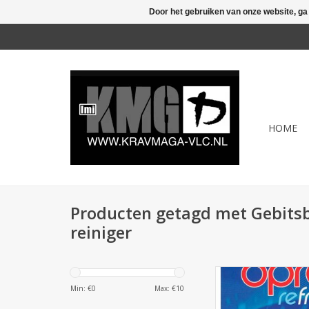
Door het gebruiken van onze website, ga
HOME
Producten getagd met Gebits
reiniger
OPRO Refresh reinigin
houden je mondbes
Min: €
0
Max: €
10
hygiënisch schoon, 