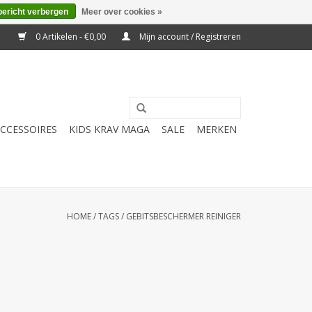
bericht verbergen
Meer over cookies »
0 Artikelen - €0,00
Mijn account / Registreren
CCESSOIRES
KIDS KRAV MAGA
SALE
MERKEN
HOME
/
TAGS
/
GEBITSBESCHERMER REINIGER