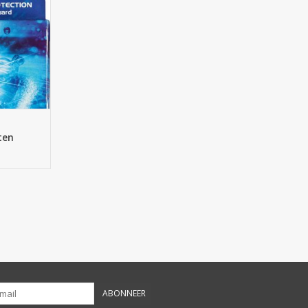
fris met een
.
NKELWAGEN
ten
ABONNEER