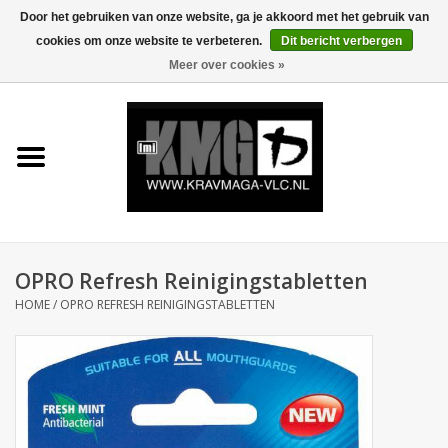
Door het gebruiken van onze website, ga je akkoord met het gebruik van
cookies om onze website te verbeteren.
Dit bericht verbergen
0 Artikelen - €0,00
Meer over cookies »
Home
Krav Maga Kleding
Protection
Trainingsmateriaal
OPRO Refresh Reinigingstabletten
HOME
/
OPRO REFRESH REINIGINGSTABLETTEN
Accessoires
Kids Krav Maga
Sale