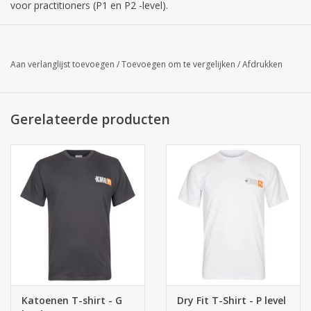
voor practitioners (P1 en P2 -level).
Het stevige katoen en de KMG opdruk blijven intact bij stevig
gebruik en veelvuldig wassen.
Aan verlanglijst toevoegen
/
Toevoegen om te vergelijken
/
Afdrukken
Het KMG (by Eyal Yanilov) staat linksvoor op de borst en breed
over de rug. De rechter korte mouw is voorzien van het KMG
logo.
Gerelateerde producten
Katoenen T-shirt - G
Dry Fit T-Shirt - P level