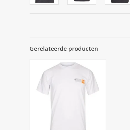
Gerelateerde producten
Krav Maga Global officieel practitioner (P1
en P2) Dry Fit training T-shirt. Wit
TOEVOEGEN AAN WINKELWAGEN