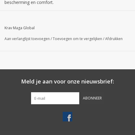
bescherming en comfort.
Voorzien van klitteband voor snelle sluiting. Beschikbaar in leder.
Krav Maga Global
Aan verlanglijst toevoegen
/
Toevoegen om te vergelijken
/
Afdrukken
Meld je aan voor onze nieuwsbrief:
ABONNEER