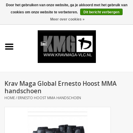
Door het gebruiken van onze website, ga je akkoord met het gebruik van
cookies om onze website te verbeteren.
Dit bericht verbergen
0 Artikelen - €0,00
Meer over cookies »
Home
Krav Maga Kleding
Protection
Trainingsmateriaal
Krav Maga Global Ernesto Hoost MMA
handschoen
Accessoires
HOME
/
ERNESTO HOOST MMA HANDSCHOEN
Kids Krav Maga
Sale