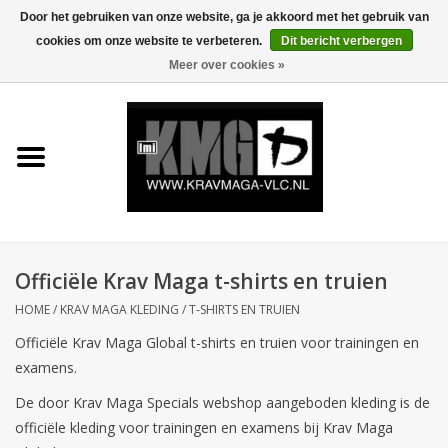
Door het gebruiken van onze website, ga je akkoord met het gebruik van
cookies om onze website te verbeteren.
Dit bericht verbergen
0 Artikelen - €0,00
Meer over cookies »
Home
Krav Maga Kleding
Protection
Trainingsmateriaal
Officiële Krav Maga t-shirts en truien
HOME
/
KRAV MAGA KLEDING
/
T-SHIRTS EN TRUIEN
Accessoires
Officiële Krav Maga Global t-shirts en truien voor trainingen en
examens.
Kids Krav Maga
De door Krav Maga Specials webshop aangeboden kleding is de
officiële kleding voor trainingen en examens bij Krav Maga
Sale