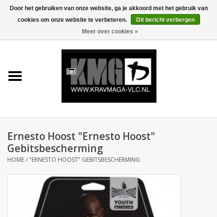
Door het gebruiken van onze website, ga je akkoord met het gebruik van
cookies om onze website te verbeteren.
Dit bericht verbergen
0 Artikelen - €0,00
Meer over cookies »
Home
Krav Maga Kleding
Protection
Trainingsmateriaal
Ernesto Hoost "Ernesto Hoost"
Gebitsbescherming
Accessoires
HOME
/
"ERNESTO HOOST" GEBITSBESCHERMING
Kids Krav Maga
Sale