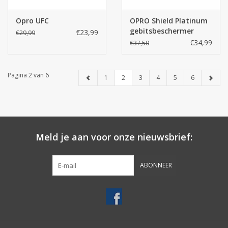
Opro UFC
OPRO Shield Platinum
gebitsbeschermer
€23,99
€29,99
€34,99
€37,50
Pagina 2 van 6
1
2
3
4
5
6
Meld je aan voor onze nieuwsbrief:
ABONNEER