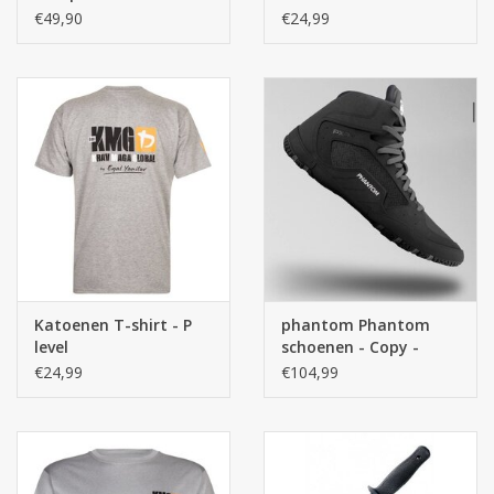
Kruisbeschermer
€49,90
€24,99
Katoenen T-shirt - P
phantom Phantom
level
schoenen - Copy -
Copy
€24,99
€104,99