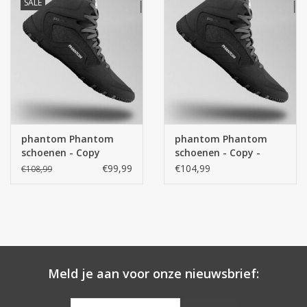
SALE
Merken
phantom Phantom
phantom Phantom
schoenen - Copy
schoenen - Copy -
Copy
€99,99
€104,99
€108,99
Meld je aan voor onze nieuwsbrief: