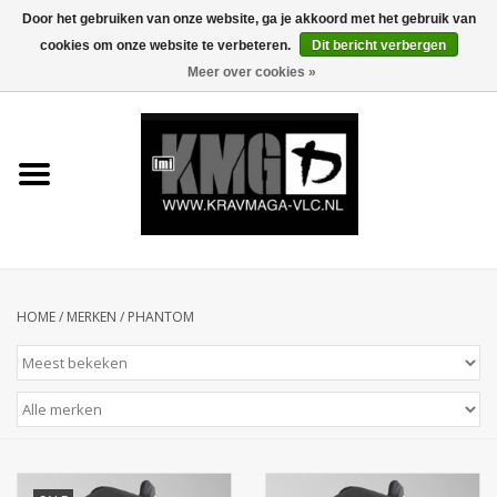
Door het gebruiken van onze website, ga je akkoord met het gebruik van
cookies om onze website te verbeteren.
Dit bericht verbergen
0 Artikelen - €0,00
Meer over cookies »
Home
Krav Maga Kleding
Protection
Trainingsmateriaal
HOME
/
MERKEN
/
PHANTOM
Accessoires
Kids Krav Maga
Sale